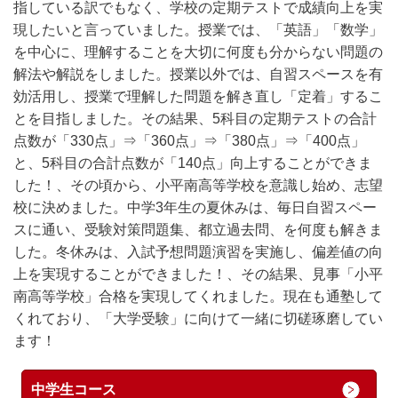
指している訳でもなく、学校の定期テストで成績向上を実
現したいと言っていました。授業では、「英語」「数学」
を中心に、理解することを大切に何度も分からない問題の
解法や解説をしました。授業以外では、自習スペースを有
効活用し、授業で理解した問題を解き直し「定着」するこ
とを目指しました。その結果、5科目の定期テストの合計
点数が「330点」⇒「360点」⇒「380点」⇒「400点」
と、5科目の合計点数が「140点」向上することができま
した！、その頃から、小平南高等学校を意識し始め、志望
校に決めました。中学3年生の夏休みは、毎日自習スペー
スに通い、受験対策問題集、都立過去問、を何度も解きま
した。冬休みは、入試予想問題演習を実施し、偏差値の向
上を実現することができました！、その結果、見事「小平
南高等学校」合格を実現してくれました。現在も通塾して
くれており、「大学受験」に向けて一緒に切磋琢磨してい
ます！
中学生コース