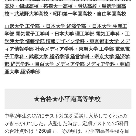
高校・錦城高校・拓殖大一高校・明法高校・聖徳学園高
校・武蔵野大学高校・昭和第一学園高校・自由学園高校
山形大学 工学部 ・日本大学 経済学部 ・日本大学 生産工
学部 電気電子工学科・日本大学 理工学部 電気工学科・工
学院大学 情報学部 情報デザイン学科・東京都市大学 メデ
ィア情報学部 社会メディア学科・東海大学 工学部 電気電
子工学科・武蔵大学 経済学部 経営学科・帝京大学 経済学
部 経営学科・目白大学 メディア学部 メディア学科・亜細
亜大学 経済学部
★合格★小平南高等学校
中学2年生のGWにテスト対策を受講し入塾してくれたの
がきっかけでした。入塾した時は、定期テストでの5科目
の合計点数は「260点」。その頃は、小平南高等学校を目