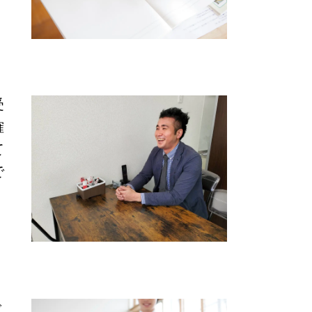
受
確
て
で
で