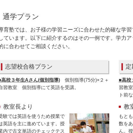
通学プラン
導育塾では、お子様の学習ニーズに合わせた的確な学習
しています。以下に紹介するのはその一例です。学力ア
的に合わせてご相談ください。
志望校合格プラン
定
■高校３年生Aさん(個別指導)
個別指導(75分)×２＋
■高校
自習教室 個別指導にて英語を受講。
習教室
ト前な
教室長より
教
受験では英語を使うため授業で
もとも
は英語を主に進めています。授
数をあ
業内で古文単語のチェックテス
ん。授