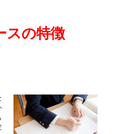
ースの特徴
な
か
も
定