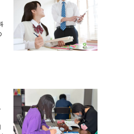
く
科
の
で
目