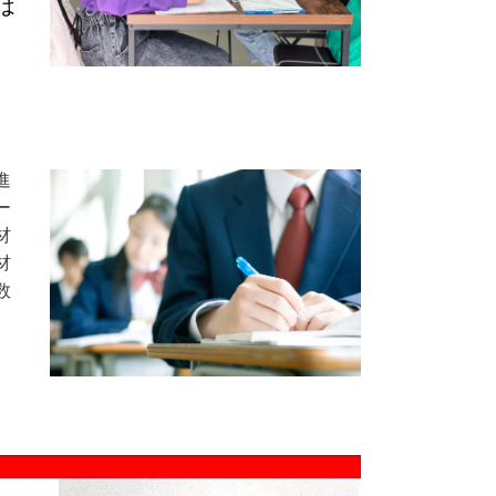
は
進
ー
材
材
数