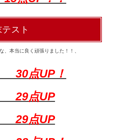
期末テスト
んな、本当に良く頑張りました！！、
語）
30点UP！
科）
29点UP
学）
29点UP