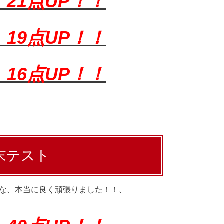
）
21点UP！！
）
19点UP！！
）
16点UP！！
期末テスト
んな、本当に良く頑張りました！！、