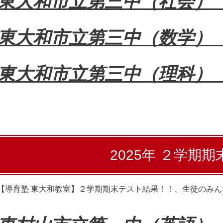
東大和市立第三中（社会
東大和市立第三中（数学
東大和市立第三中（理科
2025年 ２学期
【導育塾 東大和教室】２学期期末テスト結果！！、生徒のみ