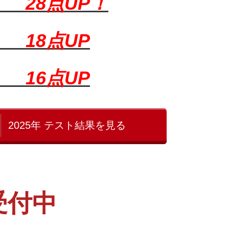
学）
28点UP！
学）
18点UP
科）
16点UP
2025年 テスト結果を見る
受付中