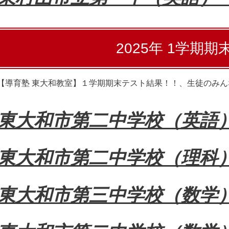
2025年 1学期
【導育塾 東大和教室】１学期期末テスト結果！！、生徒のみ
東大和市第二中学校（英
東大和市第二中学校（理
東大和市第三中学校（数