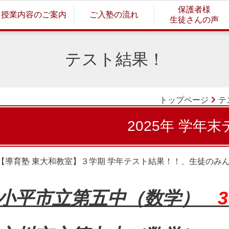
保護者様
授業内容のご案内
ご入塾の流れ
生徒さんの声
テスト結果！
トップページ
テ
2025年 学年
【導育塾 東大和教室】３学期 学年テスト結果！！、生徒のみ
小平市立第五中（数学）