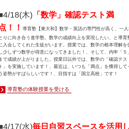
■4/18(木
)
「数学」確認テスト満
点！！
導育塾
【東大和】数学・英語の専門性が高く、一人
とりに向き合う進学塾。数学の成績向上を実現したい、と導育
に入会してくれた生徒がいます。授業では、数学の根本理解を
し少しずつ数学が得意になってきました！、そして、内申「５
まで成績が上がりました。授業日以外では、数学の「確認テス
ト」を実施しています！、最近は、いつも「満点」を獲得して
う姿勢がすばらしいです！、目指すは「国立高校」です！
導育塾の体験授業を受ける
■4/17(水
)
毎日自習スペースを活用