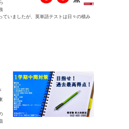
ら
強
っていましたが、英単語テストは日々の積み
が
東
、
の
指