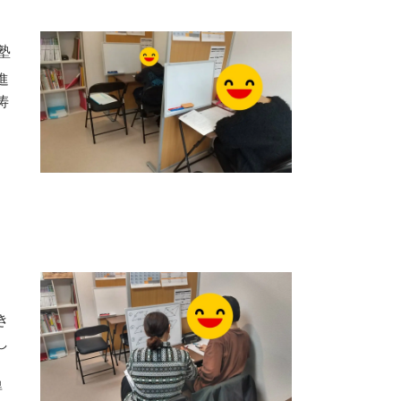
塾
進
涛
！
き
し
、
得