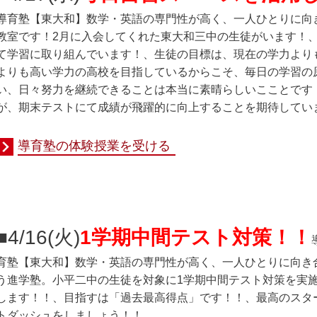
導育塾
【東大和】数学・英語の専門性が高く、一人ひとりに向き
教室です！2月に入会してくれた東大和三中の生徒がいます！
て学習に取り組んでいます！、生徒の目標は、現在の学力より
よりも高い学力の高校を目指しているからこそ、毎日の学習の
い、日々努力を継続できることは本当に素晴らしいこことです
が、期末テストにて成績が飛躍的に向上することを期待してい
導育塾の体験授業を受ける
■4/16(火
)
1学期中間テスト対策！！
育塾
【東大和】数学・英語の専門性が高く、一人ひとりに向き
う進学塾。小平二中の生徒を対象に1学期中間テスト対策を実
します！！、目指すは「過去最高得点」です！！、最高のスタ
トダッシュをしましょう！！