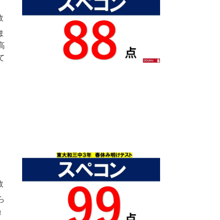
数
ま
高
て
数
ら
過