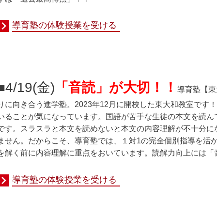
導育塾の体験授業を受ける
■4/19(金
)
「音読」が大切！！
導育塾
【東
りに向き合う進学塾。2023年12月に開校した東大和教室で
いることが気になっています。国語が苦手な生徒の本文を読ん
です。スラスラと本文を読めないと本文の内容理解が不十分に
ません。だからこそ、導育塾では、１対1の完全個別指導を活
を解く前に内容理解に重点をおいています。読解力向上には「
導育塾の体験授業を受ける