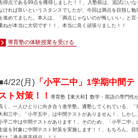
去得点である99点を獲得しました！！、入塾前は、追試にいな
なければ良いというスタンスでしたが、今回は満点を目指し勉
を進めてました。本人は、「満点じゃないのが悔しいい」と言
重ねが本当に大切です！！、本当に良く頑張りました！！
導育塾の体験授業を受ける
■4/22(月
)
「小平二中」1学期中間テ
スト対策！！
導育塾
【東大和】数学・英語の専門性
高く、一人ひとりに向き合う進学塾。通塾してくれている、「
大和三中」「小平五中」は中間テストがありません！、しかし
小平二中は中間テストがあります！、そのため、「小平二中」
生徒を対象に中間テスト対策を実施します！！、もちろん、目
すは「過去最高得点」！！