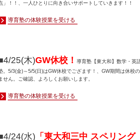
点」！！、一人ひとりに向き合いサポートしていきます！！
導育塾の体験授業を受ける
■4/25(木
)
GW休校！
導育塾
【東大和】数学・英
塾。5/3(金)～5/5(日)はGW休校でござます！、GW期間は
ません。ご確認、よろしくお願いします。
導育塾の体験授業を受ける
■4/24(水
)
「東大和三中 スペリング