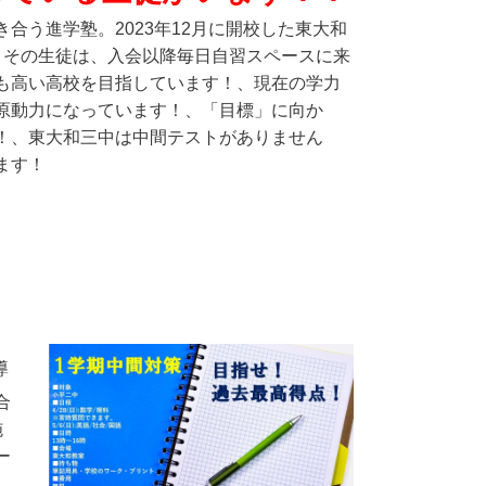
合う進学塾。2023年12月に開校した東大和
、その生徒は、入会以降毎日自習スペースに来
も高い高校を目指しています！、現在の学力
原動力になっています！、「目標」に向か
！、東大和三中は中間テストがありません
ます！
導
合
施
ー