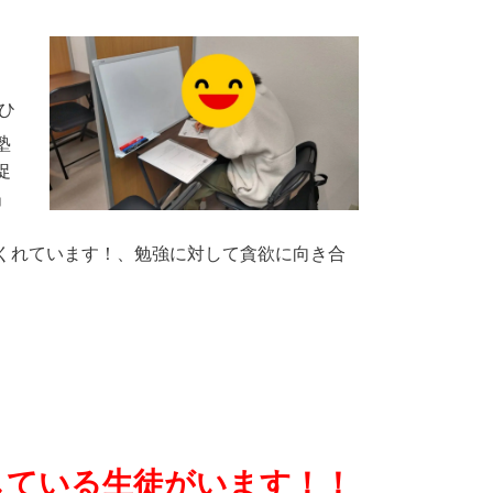
ひ
塾
促
」
くれています！、勉強に対して貪欲に向き合
している生徒がいます！！